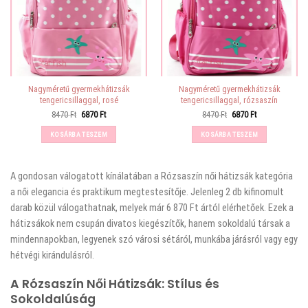
Nagyméretű gyermekhátizsák
Nagyméretű gyermekhátizsák
tengericsillaggal, rosé
tengericsillaggal, rózsaszín
Original
Current
Original
Current
8470
Ft
6870
Ft
8470
Ft
6870
Ft
price
price
price
price
was:
is:
was:
is:
KOSÁRBA TESZEM
KOSÁRBA TESZEM
8470 Ft.
6870 Ft.
8470 Ft.
6870 Ft.
A
gondosan válogatott kínálatában a Rózsaszín női hátizsák kategória
a női elegancia és praktikum megtestesítője. Jelenleg 2 db kifinomult
darab közül válogathatnak, melyek már 6 870 Ft ártól elérhetőek. Ezek a
hátizsákok nem csupán divatos kiegészítők, hanem sokoldalú társak a
mindennapokban, legyenek szó városi sétáról, munkába járásról vagy egy
hétvégi kirándulásról.
A Rózsaszín Női Hátizsák: Stílus és
Sokoldalúság