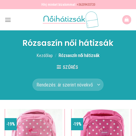
Skip
Hívj minket bizalommal:
+36209433720
to
content
Rózsaszín női hátizsák
Kezdőlap
/
Rózsaszín női hátizsák
SZŰRÉS
-19%
-19%