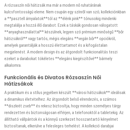
A rózsaszín női hátizsák ma már a modern nő ruhatárának
kulcsfontosságú eleme. Nem csupán egy színről van szó; kollekciónkban
a **pasztell árnyalatok**tól az **élénk pink** tónusokig mindenki
megtalálja a hozzá illő darabot. Ezek a táskák gondosan válogatott
**anyaghasználattal** készülnek, legyen szó prémium minőségű **bőr
hátizsákról** vagy tartós, mégis elegáns **vegán bőr** opciókról,
amelyek garantálják a hosszú élettartamot és a kifogástalan
megjelenést. A modern design és az átgondolt funkcionalitás teszi
ezeket a darabokat tökéletes **elegáns kiegészítővé** bármely
alkalomra.
Funkcionális és Divatos Rózsaszín Női
Hátizsákok
A praktikum és a stílus jegyében készült **városi hátizsákok** ideálisak
a dinamikus életvitelhez. Az átgondolt belső elrendezés, a számos
**diszkrét zseb** és rekesz biztosítja, hogy minden személyes tárgy
rendezetten és biztonságosan elférjen, a telefonoktól a tabletekig. Az
állítható vállpántok és a könnyű szerkezet hosszantartó kényelmet
biztosítanak, elkerülve a felesleges terhelést. A kollekció darabjai