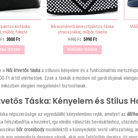
tpántos kistáska
Női kisméretű keresztpántos táska
VIA5
, műbőr, fekete
strasszokkal, műbőr, fekete
Original
Current
Original
Current
0
Ft
3000
Ft
9490
Ft
5990
Ft
price
price
price
price
was:
is:
was:
is:
RBA TESZEM
KOSÁRBA TESZEM
4390 Ft.
3000 Ft.
9490 Ft.
5990 Ft.
n a
Női átvetős táska
a stílusos kényelem és a funkcionalitás metszéspo
0 Ft ártól elérhetőek. Ezek a táskák a modern nő gardróbjának elenged
 miközben elegáns megjelenést biztosítanak.
tvetős Táska: Kényelem és Stílus 
táska népszerűsége az egyedülálló kényelemben rejlik, amelyet az
állíth
ka felszabadítja a kezeket, így ideális választás bevásárláshoz, utazás
lasszikus
bőr crossbody
modellektől a könnyedebb textil változatokig, a
ár egy minimalista designra vágyik, akár egy feltűnőbb darabra, itt megt