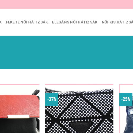
K
FEKETE NŐI HÁTIZSÁK
ELEGÁNS NŐI HÁTIZSÁK
NŐI KIS HÁTIZS
-37%
-25%