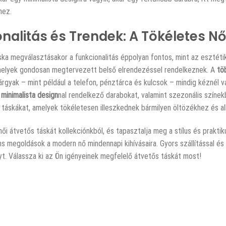
hez.
nalitás és Trendek: A Tökéletes Nő
ska megválasztásakor a funkcionalitás éppolyan fontos, mint az esztét
melyek gondosan megtervezett belső elrendezéssel rendelkeznek. A
tö
rgyak – mint például a telefon, pénztárca és kulcsok – mindig kéznél va
,
minimalista design
nal rendelkező darabokat, valamint szezonális színe
 táskákat, amelyek tökéletesen illeszkednek bármilyen öltözékhez és a
ői átvetős táskát kollekciónkból, és tapasztalja meg a stílus és prakt
ns megoldások a modern nő mindennapi kihívásaira. Gyors szállítással é
yt. Válassza ki az Ön igényeinek megfelelő átvetős táskát most!