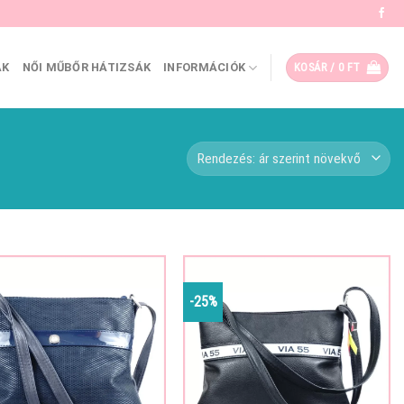
ÁK
NŐI MŰBŐR HÁTIZSÁK
INFORMÁCIÓK
KOSÁR /
0
FT
-25%