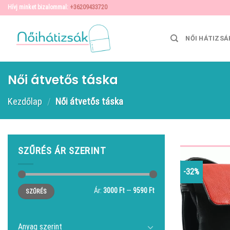
Skip
Hívj minket bizalommal:
+36209433720
to
content
NŐI HÁTIZSÁ
Női átvetős táska
Kezdőlap
/
Női átvetős táska
SZŰRÉS ÁR SZERINT
-32%
Min
Max
Ár:
3000 Ft
—
9590 Ft
SZŰRÉS
ár
ár
Anyag szerint