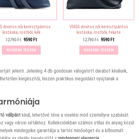
5 divatos női keresztpántos
VIA55 divatos női keresztpántos
kistáska, rostbőr, kék
kistáska, rostbőr, fekete
Original
Current
Original
Current
12790
Ft
9590
Ft
12790
Ft
9590
Ft
price
price
price
price
was:
is:
was:
is:
KOSÁRBA TESZEM
KOSÁRBA TESZEM
12790 Ft.
9590 Ft.
12790 Ft.
9590 Ft.
ntját jelenti. Jelenleg 4 db gondosan válogatott darabot kínálunk,
hetetlen kiegészítői, hiszen praktikus megoldást nyújtanak a
Harmóniája
ató vállpánt
kínál, lehetővé téve a viselési mód személyre szabását.
hoz vagy városi sétákhoz. Kollekciónkban számos stílus és anyag közül
melyek mindegyike garantálja a tartós minőséget és a kifinomult
alálja az ideális kiegészítőt a
mindennapi elegancia