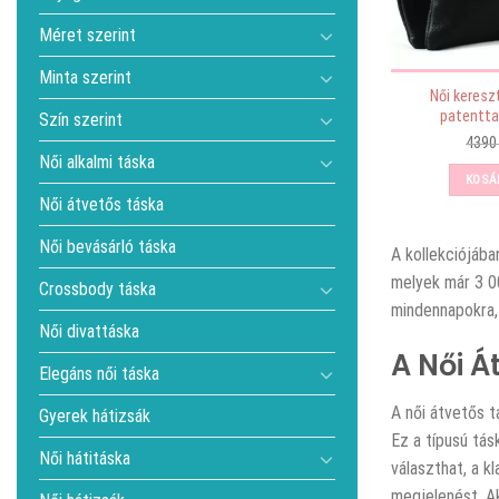
Méret szerint
Minta szerint
Női keresz
patenttal
Szín szerint
439
Női alkalmi táska
KOSÁ
Női átvetős táska
Női bevásárló táska
A
kollekciójába
melyek már 3 00
Crossbody táska
mindennapokra,
Női divattáska
A Női Á
Elegáns női táska
A női átvetős 
Gyerek hátizsák
Ez a típusú tás
Női hátitáska
választhat, a k
megjelenést. Ak