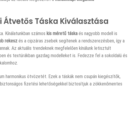
i Átvetős Táska Kiválasztása
ika. Kínálatunkban számos
kis méretű táska
és nagyobb modell is
bb rekesz
és a cipzáras zsebek segítenek a rendszerezésben, így a
nnak. Az aktuális trendeknek megfelelően kínálunk letisztult
kben és textúrákban gazdag modelleket is. Fedezze fel a sokoldalú és
lkalomhoz.
ikum harmonikus ötvözetét. Ezek a táskák nem csupán kiegészítők,
s biztonságos fizetési lehetőségekkel biztosítjuk a zökkenőmentes