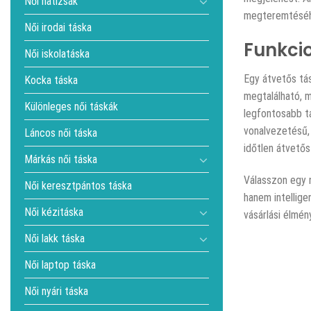
Női hátizsák
megteremtésé
Női irodai táska
Funkcio
Női iskolatáska
Egy átvetős tá
Kocka táska
megtalálható, 
Különleges női táskák
legfontosabb tá
vonalvezetésű
Láncos női táska
időtlen átvetős
Márkás női táska
Válasszon egy n
Női keresztpántos táska
hanem intellige
Női kézitáska
vásárlási élmén
Női lakk táska
Női laptop táska
Női nyári táska