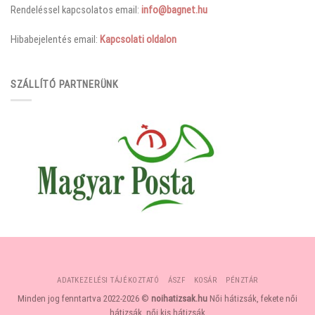
Rendeléssel kapcsolatos email:
info@bagnet.hu
Hibabejelentés email:
Kapcsolati oldalon
SZÁLLÍTÓ PARTNERÜNK
ADATKEZELÉSI TÁJÉKOZTATÓ
ÁSZF
KOSÁR
PÉNZTÁR
Minden jog fenntartva 2022-2026 ©
noihatizsak.hu
Női hátizsák, fekete női
hátizsák, női kis hátizsák