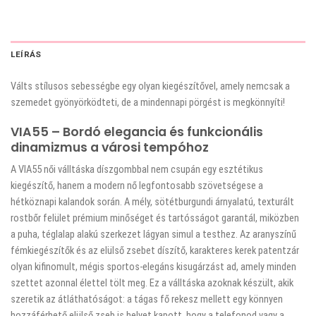
LEÍRÁS
Válts stílusos sebességbe egy olyan kiegészítővel, amely nemcsak a
szemedet gyönyörködteti, de a mindennapi pörgést is megkönnyíti!
VIA55 – Bordó elegancia és funkcionális
dinamizmus a városi tempóhoz
A VIA55 női válltáska díszgombbal nem csupán egy esztétikus
kiegészítő, hanem a modern nő legfontosabb szövetségese a
hétköznapi kalandok során. A mély, sötétburgundi árnyalatú, texturált
rostbőr felület prémium minőséget és tartósságot garantál, miközben
a puha, téglalap alakú szerkezet lágyan simul a testhez. Az aranyszínű
fémkiegészítők és az elülső zsebet díszítő, karakteres kerek patentzár
olyan kifinomult, mégis sportos-elegáns kisugárzást ad, amely minden
szettet azonnal élettel tölt meg. Ez a válltáska azoknak készült, akik
szeretik az átláthatóságot: a tágas fő rekesz mellett egy könnyen
hozzáférhető elülső zseb is helyet kapott, hogy a telefonod vagy a