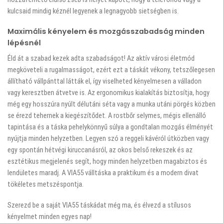
kulcsaid mindig kéznél legyenek a legnagyobb sietségben is.
Maximális kényelem és mozgásszabadság minden
lépésnél
Éld át a szabad kezek adta szabadságot! Az aktív városi életmód
megköveteli a rugalmasságot, ezért ezt a táskát vékony, tetszőlegesen
állítható vállpánttal látták el, így viselheted kényelmesen a válladon
vagy keresztben átvetve is. Az ergonomikus kialakítás biztosítja, hogy
még egy hosszúra nyúlt délutáni séta vagy a munka utáni pörgés közben
se érezd tehernek a kiegészítődet. A rostbőr selymes, mégis ellenálló
tapintása és a táska pehelykönnyű súlya a gondtalan mozgás élményét
nyújtja minden helyzetben. Legyen szó a reggeli kávéról útközben vagy
egy spontán hétvégi kiruccanásról, az okos belső rekeszek és az
esztétikus megjelenés segít, hogy minden helyzetben magabiztos és
lendületes maradj. A VIA55 válltáska a praktikum és a modern divat
tökéletes metszéspontja.
Szerezd be a saját VIA55 táskádat még ma, és élvezd a stílusos
kényelmet minden egyes nap!