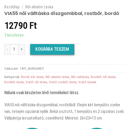
Kezdőlap
/
Női alkalmi táska
VIA55 női válltáska díszgombbal, rostbőr, bordó
12790
Ft
3 készleten
VIA55 női válltáska díszgombbal, rostbőr, bordó mennyiség
KOSÁRBA TESZEM
Cikkszám:
1497_BURGUNDY
Kategóriák:
Bordó bőr táska
,
Női alkalmi táska
,
Női válltáska
,
Rostbőr női táska
,
Rostbőr táska
,
Via55 női táska
,
Via55 rostbőr táska
,
Via55 táskák
Nálunk csak készleten lévő termékeket látsz.
VIA55 női válltáska díszgombbal, rostbőből. Elején két benyúlós zsebe
van, tetején cipzárral nyílik. Belül osztott, 1 benyúlós és 2 cipzáras zseb.
Vállpántja lecsatolható, cserélhető. Méretei: 26×23×13 cm.