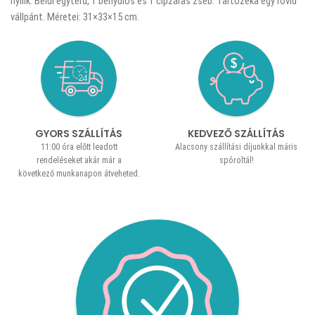
nyílik. Belül egyterű, 1 benyúlós és 1 cipzáras zseb. Tartozéka egy rövid
vállpánt. Méretei: 31×33×15 cm.
GYORS SZÁLLÍTÁS
KEDVEZŐ SZÁLLÍTÁS
11:00 óra előtt leadott
Alacsony szállítási díjunkkal máris
rendeléseket akár már a
spóroltál!
következő munkanapon átveheted.