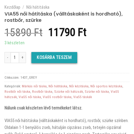
Kezdőlap
/
Női hátitáska
VIA55 női hátitáska (válltáskaként is hordható),
rostbőr, szürke
Original
Current
15890
Ft
11790
Ft
price
price
3 készleten
was:
is:
VIA55 női hátitáska (válltáskaként is hordható), rostbőr, szürke mennyiség
KOSÁRBA TESZEM
15890 Ft.
11790 Ft.
Cikkszám:
1437_GREY
Kategóriák:
Márkás női táska
,
Női hátitáska
,
Női kézitáska
,
Női sportos kézitáska
,
Rostbőr női táska
,
Rostbőr táska
,
Szürke női hátizsák
,
Szürke női táska
,
Via55
hátizsák
,
Via55 női táska
,
Via55 rostbőr táska
,
Via55 táskák
Nálunk csak készleten lévő termékeket látsz.
VIA55 női hátitáska (válltáskaként is hordható), rostbőr, szürke színben.
Oldalain 1-1 benyúlós zseb, hátulján cipzáras zseb, tetején cipzárral