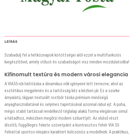
LEÍRÁS
Szabadulj fel a hétköznapok kötöttségei alól ezzel a multifunkciós
kiegészítővel, amely stílust és szabadságot visz minden mozdulatodba!
Kifinomult textúra és modern városi elegancia
A VIA55 női hátitáska a dinamikus nők igényeire lett tervezve, ahol az
esztétikus megjelenés és a tartósság kéz a kézben jár. Ez a szürke
árnyalatú, lágyan texturált rostbőr táska prémium minőségű
anyaghasználatával és selymes tapintásával azonnal rabul ejt. A puha,
mégis stabil tartással rendelkező téglalap alakú forma elegánsan simul
a hátadhoz, miközben megőrzi modern sziluettjét. Az elülső részt
díszítő, függőleges fekete szövetpánt a kontrasztos fehér VIA 55
felirattal sportos-elegáns karaktert kölcsönöz a modellnek. A praktikus,