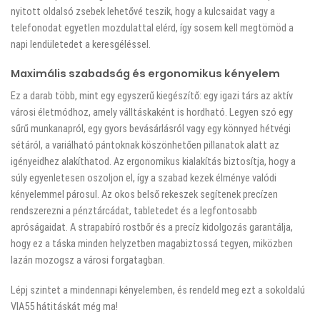
nyitott oldalsó zsebek lehetővé teszik, hogy a kulcsaidat vagy a
telefonodat egyetlen mozdulattal elérd, így sosem kell megtörnöd a
napi lendületedet a keresgéléssel.
Maximális szabadság és ergonomikus kényelem
Ez a darab több, mint egy egyszerű kiegészítő: egy igazi társ az aktív
városi életmódhoz, amely válltáskaként is hordható. Legyen szó egy
sűrű munkanapról, egy gyors bevásárlásról vagy egy könnyed hétvégi
sétáról, a variálható pántoknak köszönhetően pillanatok alatt az
igényeidhez alakíthatod. Az ergonomikus kialakítás biztosítja, hogy a
súly egyenletesen oszoljon el, így a szabad kezek élménye valódi
kényelemmel párosul. Az okos belső rekeszek segítenek precízen
rendszerezni a pénztárcádat, tabletedet és a legfontosabb
apróságaidat. A strapabíró rostbőr és a precíz kidolgozás garantálja,
hogy ez a táska minden helyzetben magabiztossá tegyen, miközben
lazán mozogsz a városi forgatagban.
Lépj szintet a mindennapi kényelemben, és rendeld meg ezt a sokoldalú
VIA55 hátitáskát még ma!