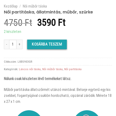
Kezdőlap
/
Női műbőr táska
Női partitáska, állatmintás, műbőr, szürke
Original
Current
4750
Ft
3590
Ft
price
price
2 készleten
was:
is:
Női partitáska, állatmintás, műbőr, szürke mennyiség
KOSÁRBA TESZEM
4750 Ft.
3590 Ft.
Cikkszám:
LXB5903GR
Kategóriák:
Láncos női táska
,
Női műbőr táska
,
Női partitáska
Nálunk csak készleten lévő termékeket látsz.
Műbőr partitáska állatszőrmét utánzó mintával. Belseje egyterű egy kis
zsebbel, fogantyújával csuklón hordozható, cipzárral záródik. Mérete 18
x 27 x 1 cm.