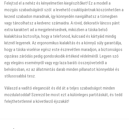
Felejtsd el a nehéz és kényelmetlen kiegészítőket! Ez a modell a
mozgás szabadságáról szól: a levehető csuklópántnak köszönhetően a
kezeid szabadon maradnak, így könnyedén navigálhatsz a tömegben
vagy táncolhatsz a kedvenc számaidra. A rövid, dekoratív láncos pánt
extra karaktert ad a megjelenésednek, miközben a táska belső
kialakítása biztosítja, hogy a telefonod, kulcsaid és kártyáid mindig
kéznél legyenek. Az ergonomikus kialakítás és a könnyű súly garantálja,
hogy a táska viselése egész este észrevétlen maradjon, a biztonságos
cipzáras záródás pedig gondoskodik értékeid védelméről. Legyen szó
egy elegáns eseményről vagy egy laza baráti összejövetelről a
belvárosban, ez az állatmintás darab minden pillanatot könnyebbé és
stílusosabbá tesz.
Válaszd a vadító eleganciát és éld át a teljes szabadságot minden
mozdulatoddal! Szerezd be most ezt a különleges partitáskát, és tedd
felejthetetlenné a következő éjszakát!