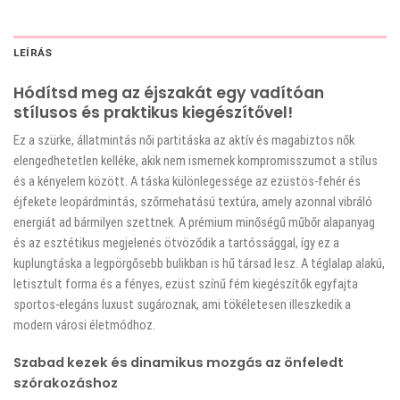
LEÍRÁS
Hódítsd meg az éjszakát egy vadítóan
stílusos és praktikus kiegészítővel!
Ez a szürke, állatmintás női partitáska az aktív és magabiztos nők
elengedhetetlen kelléke, akik nem ismernek kompromisszumot a stílus
és a kényelem között. A táska különlegessége az ezüstös-fehér és
éjfekete leopárdmintás, szőrmehatású textúra, amely azonnal vibráló
energiát ad bármilyen szettnek. A prémium minőségű műbőr alapanyag
és az esztétikus megjelenés ötvöződik a tartóssággal, így ez a
kuplungtáska a legpörgősebb bulikban is hű társad lesz. A téglalap alakú,
letisztult forma és a fényes, ezüst színű fém kiegészítők egyfajta
sportos-elegáns luxust sugároznak, ami tökéletesen illeszkedik a
modern városi életmódhoz.
Szabad kezek és dinamikus mozgás az önfeledt
szórakozáshoz